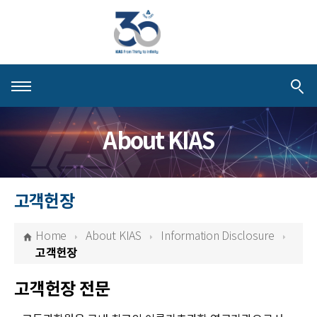
About KIAS
About KIAS
People
Schools
고객헌장
Centers & Programs
Home
About KIAS
Information Disclosure
Activities
고객헌장
Publications
고객헌장 전문