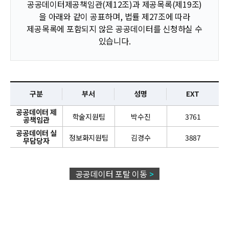
News
공공데이터제공책임관(제12조)과 제공목록(제19조)
을 아래와 같이 공표하며, 법률 제27조에 따라
For Visitors
제공목록에 포함되지 않은 공공데이터를 신청하실 수
있습니다.
JOBS
구분
부서
성명
EXT
데
공공데이터 제
학술지원팀
박수진
3761
공책임관
이
공공데이터 실
터
정보화지원팀
김경수
3887
무담당자
제
공
책
공공데이터 포탈 이동
>
임
관
및
담